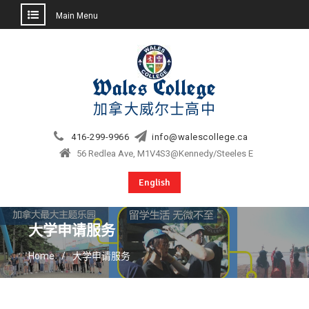
Main Menu
Skip
to
content
Wales College
加拿大威尔士高中
416-299-9966
info@walescollege.ca
56 Redlea Ave, M1V4S3@Kennedy/Steeles E
English
大学申请服务
Home
大学申请服务