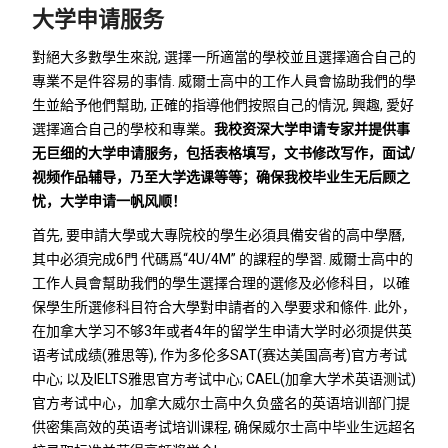
大学申请服务
對絕大多數學生來說, 選擇一所適當的學校並且選擇適合自己的
專業不是件容易的事情. 威爾士高中的工作人員會協助我們的學
生並給予他們幫助, 正確的指導他們按照自己的情況, 興趣, 愛好
選擇適合自己的學校和專業。
我校资深大学申请专家并提供事
无巨细的大学申请服务，包括表格填写，文书修改写作，面试/
视频作品辅导，乃至大学选课等等；确保我校毕业生无后顾之
忧，大学申请一帆风顺！
首先, 要申請大學或大專院校的學生必須具備安省的高中學曆,
其中必須完成6門 代碼爲“4U/4M” 的課程的學習. 威爾士高中的
工作人員會幫助我們的學生選擇合理的選修及必修科目，以確
保學生所選修科目符合大學對申請者的入學要求和條件. 此外，
在加拿大学习不够3年或者4年的留学生申请大学时必须提供英
语考试成绩(雅思等), 作为多伦多SAT(赛达美国高考)官方考试
中心; 以及IELTS雅思官方考试中心; CAEL(加拿大学术英语测试)
官方考试中心，加拿大威尔士高中久负盛名的英语培训部门提
供密集高效的英语考试培训课程, 确保威尔士高中毕业生远超名