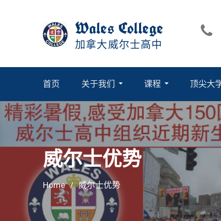
Skip
to
Wales College
content
加拿大威尔士高中
首页
关于我们
课程
顶尖大
官方考试中心:SAT赛达/ACT/雅思
威尔士优势
Home
威尔士优势