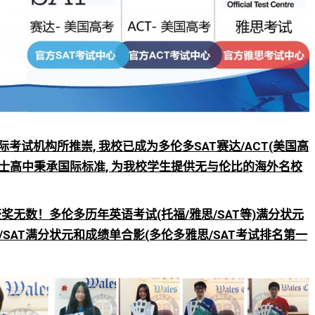
试机构所推崇, 我校已成为多伦多SAT赛达/ACT(美国高
 威尔士高中秉承国际标准, 为我校学生提供无与伦比的海外名校
获奖无数！多伦多历年
英语考试(托福/雅思/SAT等)满分状元
/SAT满分状元和成绩单合影(多伦多雅思/SAT考试排名第一