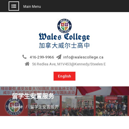
Main Menu
Skip
to
content
Wales College
加拿大威尔士高中
416-299-9966
info@walescollege.ca
56 Redlea Ave, M1V4S3@Kennedy/Steeles E
English
留学生安置服务
Home
留学生安置服务