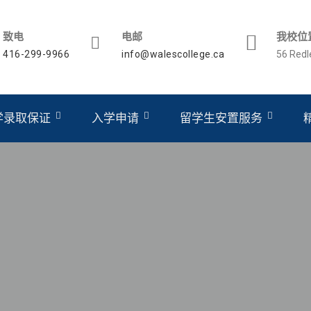
致电
电邮
我校位
416-299-9966
info@walescollege.ca
56 Red
学录取保证
入学申请
留学生安置服务