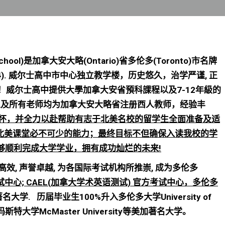
 School)是加拿大安大略(Ontario)省多伦多(Toronto)市名牌
4). 威尔士高中市中心独立教学楼，历史悠久，治学严谨, 正
分！威尔士高中提供大學加拿大安省預科課程以及7-12年級的
on)以及所有老师均为加拿大安大略省注册西人教师，经验丰
怀，并全力以赴帮助有志于北美名校的留学生全面准备及适
等北美课堂必不可少的能力；最终目标不但确保入读我校的学
够顺利完成大学学业，拥有成功灿烂的未来!
正规高效, 声誉卓越, 为各国际考试机构所推崇, 成为多伦多
考试中心; CAEL(加拿大学术英语测试) 官方考试中心，多伦多
学. 历届毕业生100%升入多伦多大学University of
, 麦柯玛斯特大学McMaster University等美加著名大学。