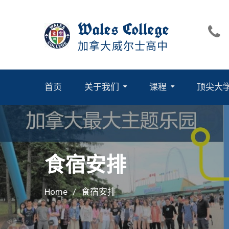
Skip
to
Wales College
content
加拿大威尔士高中
首页
关于我们
课程
顶尖大
官方考试中心:SAT赛达/ACT/雅思
食宿安排
Home
食宿安排