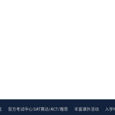
证
官方考试中心:SAT赛达/ACT/雅思
丰富课外活动
入学