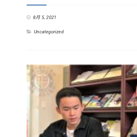
8月 5, 2021
Uncategorized