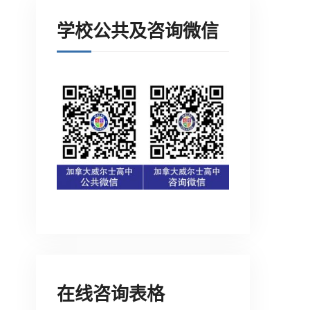
学校公共及咨询微信
在线咨询表格