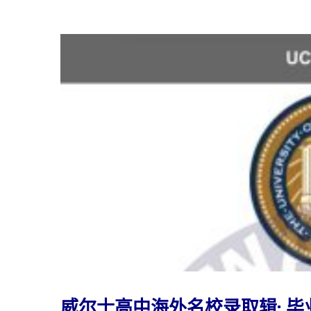
威尔士高中海外名校录取辑: 毕