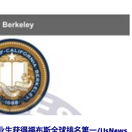
业生获得福布斯全球排名第一/UsNews