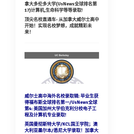
拿大多伦多大学(UsNews全球排名第
17)计算机,生命科学等等录取!
顶尖名校直通车- 从加拿大威尔士高中
开始！实现名校梦想，成就精彩未
来！
威尔士高中海外名校录取辑: 毕业生获
得福布斯全球排名第一/UsNews全球
第4:
美国加州大学伯克利分校电子工
程及计算机专业录取!
英国曼彻斯特大学/KCL国王学院；澳
大利亚墨尔本/悉尼大学录取！
加拿大