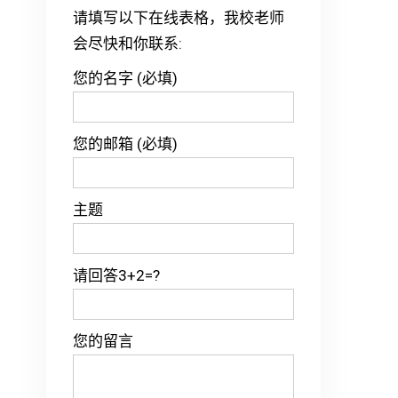
请填写以下在线表格，我校老师
会尽快和你联系:
您的名字 (必填)
您的邮箱 (必填)
主题
请回答3+2=?
您的留言