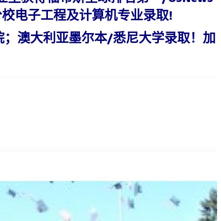
校电子工程及计算机专业录取!
学院；澳大利亚墨尔本/悉尼大学录取！
加