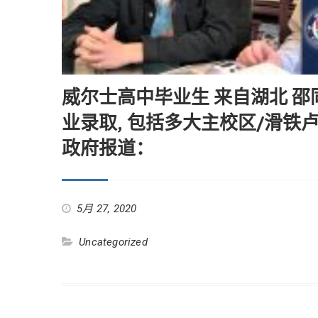
威尔士高中毕业生 来自湖北 
业录取, 包括多大主校区/滑铁卢
政府报道：
5月 27, 2020
Uncategorized